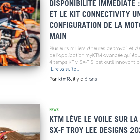
DISPONIBILITÉ IMMÉDIATE 
ET LE KIT CONNECTIVITY U
CONFIGURATION DE LA MOT
MAIN
Plusieurs milliers d’heures de travail et 
de l’application myKTM avancée qui éq
4 temps KTM SX-F. Si cet outil innovant 
Lire la suite…
Par
ktm13
, il y a
6 ans
NEWS
KTM LÈVE LE VOILE SUR L
SX-F TROY LEE DESIGNS 20