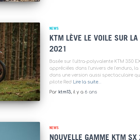
NEWS
KTM LÈVE LE VOILE SUR L
2021
Basée sur l’ultra-polyvalente KTM 350 EX
appréciées dans l’univers de l’enduro, 
dans une version aussi spectaculaire qu
pilote Red
Lire la suite…
Par
ktm13
, il y a
6 ans
NEWS
NOUVELLE GAMME KTM SX 2