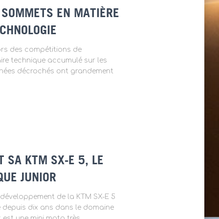
X SOMMETS EN MATIÈRE
ECHNOLOGIE
ors des compétitions de
aire technique accumulé sur les
trophées décrochés ont grandement
 SA KTM SX-E 5, LE
QUE JUNIOR
 développement de la KTM SX-E 5
e depuis dix ans dans le domaine
t est une mini moto très