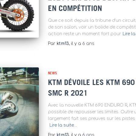
EN COMPÉTITION
Que ce soit depuis la tribune d’un circuit
de son salon, voir un bolide de compéti
action reste un moment fort pour
Lire l
Par
ktm13
, il y a
6 ans
NEWS
KTM DÉVOILE LES KTM 690
SMC R 2021
Avec la nouvelle KTM 690 ENDURO R, KTM 
possible de repousser les limites. Outre 
largement fait ses preuves sur les pistes
Lire la suite…
Par
ktm13
, il y a
6 ans