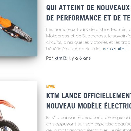
QUI ATTEINT DE NOUVEAU
DE PERFORMANCE ET DE T
Les nombreux tours de piste effectués l
Motocross et de Supercross, le savoir-f
circuits, ainsi que les victoires et les 
bénéficié aux modèles de
Lire la suite…
Par
ktm13
, il y a
6 ans
NEWS
KTM LANCE OFFICIELLEMENT
NOUVEAU MODÈLE ÉLECTRI
KTM a consacré beaucoup d’énergie au
en s’appuyant sur son expertise acquis
de la motorisation électrique. Le résulta