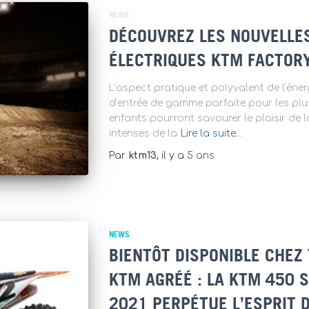
NEWS
DÉCOUVREZ LES NOUVELLE
ÉLECTRIQUES KTM FACTORY
L’aspect pratique et polyvalent de l’éner
d’entrée de gamme parfaite pour les plus
enfants pourront savourer le plaisir de l
intenses de la
Lire la suite…
Par
ktm13
, il y a
5 ans
NEWS
BIENTÔT DISPONIBLE CHEZ
KTM AGRÉÉ : LA KTM 450 S
2021 PERPÉTUE L’ESPRIT 