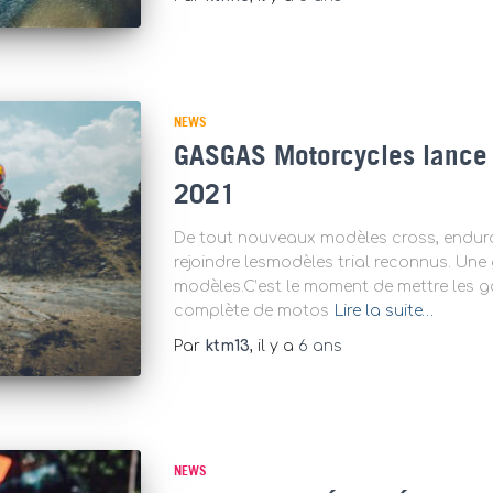
NEWS
GASGAS Motorcycles lance
2021
De tout nouveaux modèles cross, enduro
rejoindre lesmodèles trial reconnus. Un
modèles.C’est le moment de mettre les 
complète de motos
Lire la suite…
Par
ktm13
, il y a
6 ans
NEWS