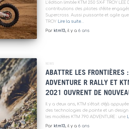
L’édition limitée KTM 250 SX-F TROY LEE
contributions des pilotes d’élite engag
Supercross. Aussi puissante et agile que
TROY
Lire la suite…
Par
ktm13
, il y a
6 ans
NEWS
ABATTRE LES FRONTIÈRES 
ADVENTURE R RALLY ET K
2021 OUVRENT DE NOUVEA
Il y a deux ans, KTM s’était déjà appuyée
des technologies de pointe et un design 
les modèles KTM 790 ADVENTURE : une
L
Par
ktm13
, il y a
6 ans