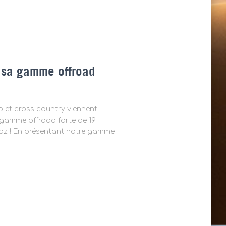
 sa gamme offroad
 et cross country viennent
e gamme offroad forte de 19
gaz ! En présentant notre gamme