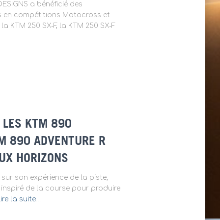
 DESIGNS a bénéficié des
és en compétitions Motocross et
 la KTM 250 SX-F, la KTM 250 SX-F
: LES KTM 890
TM 890 ADVENTURE R
UX HORIZONS
 sur son expérience de la piste,
inspiré de la course pour produire
ire la suite…