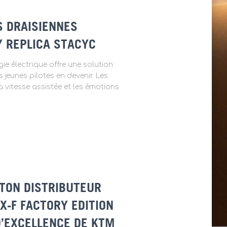
S DRAISIENNES
 REPLICA STACYC
gie électrique offre une solution
 jeunes pilotes en devenir. Les
a vitesse assistée et les émotions
 TON DISTRIBUTEUR
X-F FACTORY EDITION
D’EXCELLENCE DE KTM