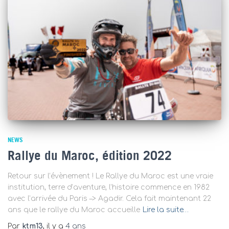
NEWS
Rallye du Maroc, édition 2022
Retour sur l’évènement ! Le Rallye du Maroc est une vraie
institution, terre d’aventure, l’histoire commence en 1982
avec l’arrivée du Paris –> Agadir. Cela fait maintenant 22
ans que le rallye du Maroc accueille
Lire la suite…
Par
ktm13
, il y a
4 ans