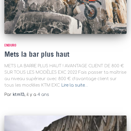
ENDURO
Mets la bar plus haut
METS LA BARRE PLUS HAUT ! AVANTAGE CLIENT DE 800 €
SUR TOUS LES MODÈLES EXC 2022 Fais passer ta maîtrise
au niveau supérieur avec 800 € d’avantage client sur
tous les modèles KTM EXC
Lire la suite…
Par
ktm13
, il y a
4 ans