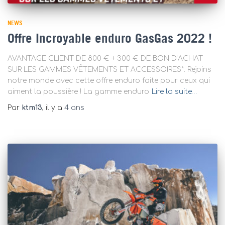
NEWS
Offre Incroyable enduro GasGas 2022 !
AVANTAGE CLIENT DE 800 € + 300 € DE BON D’ACHAT
SUR LES GAMMES VÊTEMENTS ET ACCESSOIRES*. Rejoins
notre monde avec cette offre enduro faite pour ceux qui
aiment la poussière ! La gamme enduro
Lire la suite…
Par
ktm13
, il y a
4 ans