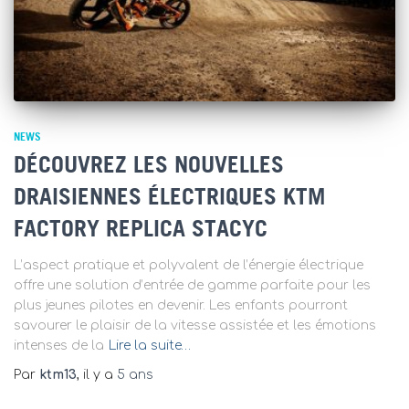
NEWS
DÉCOUVREZ LES NOUVELLES
DRAISIENNES ÉLECTRIQUES KTM
FACTORY REPLICA STACYC
L’aspect pratique et polyvalent de l’énergie électrique
offre une solution d’entrée de gamme parfaite pour les
plus jeunes pilotes en devenir. Les enfants pourront
savourer le plaisir de la vitesse assistée et les émotions
intenses de la
Lire la suite…
Par
ktm13
, il y a
5 ans