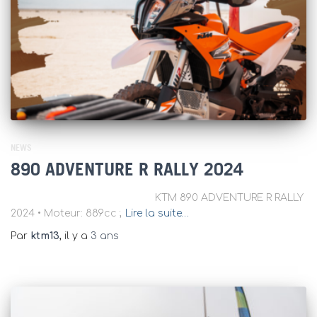
NEWS
890 ADVENTURE R RALLY 2024
KTM 890 ADVENTURE R RALLY
2024 • Moteur: 889cc ;
Lire la suite…
Par
ktm13
, il y a
3 ans