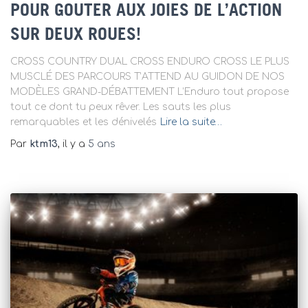
POUR GOUTER AUX JOIES DE L’ACTION
SUR DEUX ROUES!
CROSS COUNTRY DUAL CROSS ENDURO CROSS LE PLUS
MUSCLÉ DES PARCOURS T’ATTEND AU GUIDON DE NOS
MODÈLES GRAND-DÉBATTEMENT L’Enduro tout propose
tout ce dont tu peux rêver. Les sauts les plus
remarquables et les dénivelés
Lire la suite…
Par
ktm13
, il y a
5 ans