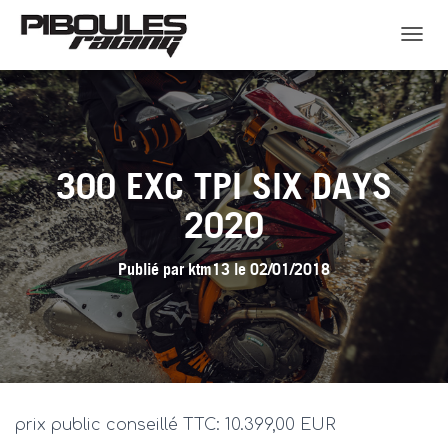
D
É
P
L
I
E
R
300 EXC TPI SIX DAYS
L
A
2020
N
A
V
Publié par
ktm13
le
02/01/2018
I
G
A
T
I
O
N
prix public conseillé TTC: 10.399,00 EUR