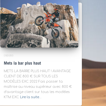
ENDURO
Mets la bar plus haut
METS LA BARRE PLUS HAUT ! AVANTAGE
CLIENT DE 800 € SUR TOUS LES
MODÈLES EXC 2022 Fais passer ta
maîtrise au niveau supérieur avec 800 €
d’avantage client sur tous les modèles
KTM EXC
Lire la suite…