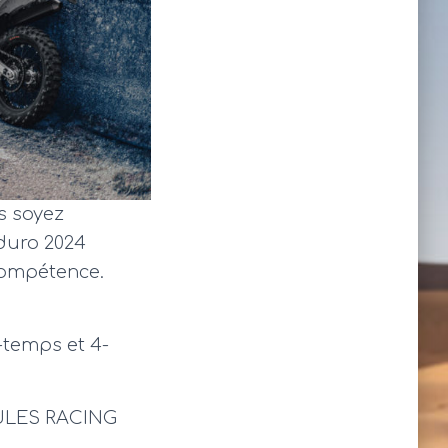
s soyez
duro 2024
compétence.
-temps et 4-
CING