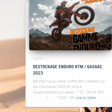
ENDURO
DESTOCKAGE ENDURO KTM / GASGAS
2023
Rendez nous visite, l’offre est valable sur
les machines 2023 en stock
Disponibilités actuelles : ° EC 250 & 300
/ ° EXC 150
Lire la suite…