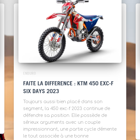
ENDURO
FAITE LA DIFFERENCE : KTM 450 EXC-F
SIX DAYS 2023
Toujours aussi bien placé dans son
segment, la 450 exc-f 2023 continue de
défendre sa position. Elle possède de
sérieux arguments avec un couple
impressionnant, une partie cycle démente
le tout associée à une bonne