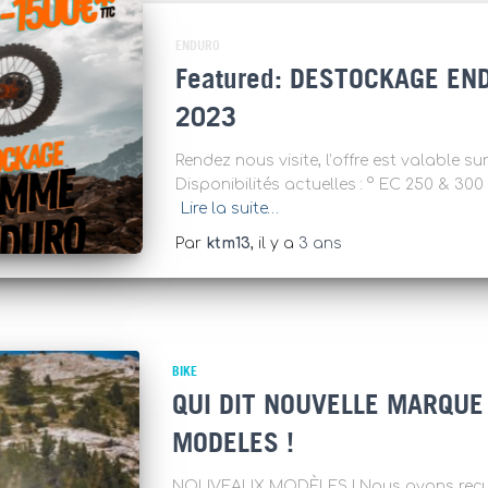
ENDURO
DESTOCKAGE END
2023
Rendez nous visite, l’offre est valable 
Disponibilités actuelles : ° EC 
Lire la suite…
Par
ktm13
, il y a
3 ans
BIKE
QUI DIT NOUVELLE MARQUE
MODELES !
NOUVEAUX MODÈLES ! Nous avons reçu 