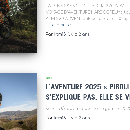
LA RENAISSANCE DE LA KTM 390 ADVEN
VOYAGE D’AVENTURE HARDCOREUne tout
KTM 390 ADVENTURE se lance en 2025, av
Lire la suite…
Par
ktm13
, il y a
2 ans
BIKE
L’AVENTURE 2025 « PIBOU
S’EXPLIQUE PAS, ELLE SE V
Venez découvrir toute notre gamme 2025
Par
ktm13
, il y a
2 ans