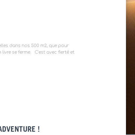
nelles dans nos 500 m2, que pour
livre se ferme. C’est avec fierté et
ADVENTURE !