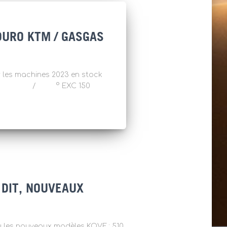
URO KTM / GASGAS
sur les machines 2023 en stock
250 & 300 / ° EXC 150
 DIT, NOUVEAUX
les nouveaux modèles KOVE : 510