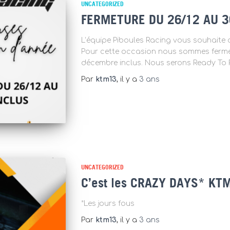
UNCATEGORIZED
FERMETURE DU 26/12 AU 3
L’équipe Piboules Racing vous souhaite d
Pour cette occasion nous sommes ferm
décembre inclus. Nous serons Ready To R
Par
ktm13
, il y a
3 ans
UNCATEGORIZED
C’est les CRAZY DAYS* KT
*Les jours fous
Par
ktm13
, il y a
3 ans