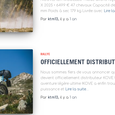
X 2025 • 6499 € 47 chevaux Capacité de 
mm Poids à sec 179 kg Livrée avec
Lire l
Par
ktm13
, il y a
1 an
RALLYE
OFFICIELLEMENT DISTRIBU
Nous sommes fiers de vous annoncer qu
devient officiellement distributeur KOV
aventure légère ultime !KOVE a enfin trouv
puissance et
Lire la suite…
Par
ktm13
, il y a
1 an