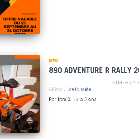
NEWS
890 ADVENTURE R RALLY 
KTM 890 ADVENTURE R RA
889cc ;
Lire la suite…
Par
ktm13
, il y a
3 ans