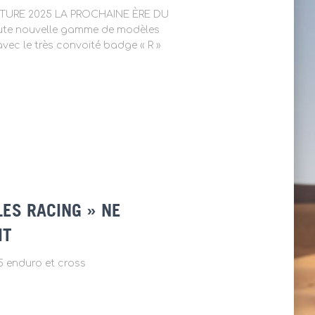
TURE 2025 LA PROCHAINE ÈRE DU
e nouvelle gamme de modèles
ec le très convoité badge « R »
LES RACING » NE
IT
 enduro et cross