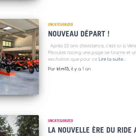
UNCATEGORIZED
NOUVEAU DÉPART !
Après 22 ans d’existence, c’est ici à Ve
Piboules racing une page se tourne et un 
excitation que pour ce
Lire la suite…
Par
ktm13
, il y a
1 an
UNCATEGORIZED
LA NOUVELLE ÈRE DU RIDE 