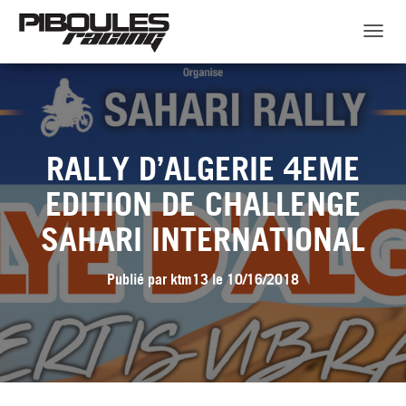
D
É
P
L
I
E
R
RALLY D’ALGERIE 4EME
L
A
EDITION DE CHALLENGE
N
A
SAHARI INTERNATIONAL
V
I
G
Publié par
ktm13
le
10/16/2018
A
T
I
O
N