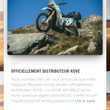
RALLYE
OFFICIELLEMENT DISTRIBUTEUR KOVE
Nous sommes fiers de vous annoncer que votre
magasin Piboules racing devient officiellement
distributeur KOVE ! La KOVE 450 RALLY est la
moto aventure légère ultime !KOVE a enfin trouvé
l’équilibre parfait entre puissance et
Lire la suite…