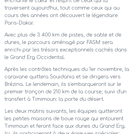
enchante le cœur et l’esprit de ceux qui la
traversent aujourd’hui, tout comme ceux qui au
cours des années ont découvert le légendaire
Paris-Dakar.
Avec plus de 3 400 km de pistes, de sable et de
dunes, le parcours aménagé par FASM sera
enrichi par les trésors exceptionnels cachés dans
le Grand Erg Occidental.
Après les contrôles techniques du 1er novembre, la
caravane quittera Souidania et se dirigera vers
Brézina. Le lendemain, ils s’embarqueront sur le
premier tronçon de 210 km de la course, suivi d’un
transfert à Timimoun: la porte du désert.
Les deux matins suivants, les équipes quitteront
les petites maisons de boue rouge qui entourent
Timimoun et feront face aux dunes du Grand Erg.
Ici, ils participeront à deux épreuves spéciales: