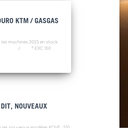
URO KTM / GASGAS
sur les machines 2023 en stock
250 & 300 / ° EXC 150
 DIT, NOUVEAUX
les nouveaux modèles KOVE : 510