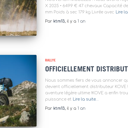
X 2025 • 6499 € 47 chevaux Capacité de 
mm Poids à sec 179 kg Livrée avec
Lire l
Par
ktm13
, il y a
1 an
RALLYE
OFFICIELLEMENT DISTRIBU
Nous sommes fiers de vous annoncer qu
devient officiellement distributeur KOV
aventure légère ultime !KOVE a enfin trouv
puissance et
Lire la suite…
Par
ktm13
, il y a
1 an