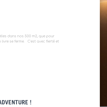
nelles dans nos 500 m2, que pour
livre se ferme. C’est avec fierté et
ADVENTURE !