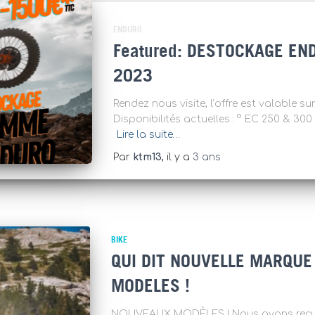
ENDURO
DESTOCKAGE END
2023
Rendez nous visite, l’offre est valable 
Disponibilités actuelles : ° EC 
Lire la suite…
Par
ktm13
, il y a
3 ans
BIKE
QUI DIT NOUVELLE MARQUE
MODELES !
NOUVEAUX MODÈLES ! Nous avons reçu 