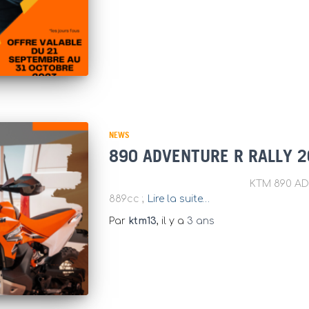
NEWS
890 ADVENTURE R RALLY 
KTM 890 ADVENTURE R RA
889cc ;
Lire la suite…
Par
ktm13
, il y a
3 ans