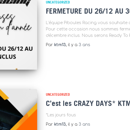
UNCATEGORIZED
FERMETURE DU 26/12 AU 3
L’équipe Piboules Racing vous souhaite d
Pour cette occasion nous sommes ferm
décembre inclus. Nous serons Ready To R
Par
ktm13
, il y a
3 ans
UNCATEGORIZED
C’est les CRAZY DAYS* KT
*Les jours fous
Par
ktm13
, il y a
3 ans