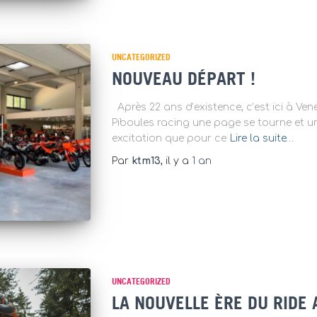
UNCATEGORIZED
NOUVEAU DÉPART !
Après 22 ans d’existence, c’est ici à Ve
Piboules racing une page se tourne et un 
excitation que pour ce
Lire la suite…
Par
ktm13
, il y a
1 an
UNCATEGORIZED
LA NOUVELLE ÈRE DU RIDE 