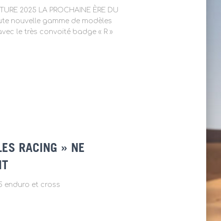
TURE 2025 LA PROCHAINE ÈRE DU
e nouvelle gamme de modèles
ec le très convoité badge « R »
LES RACING » NE
IT
 enduro et cross