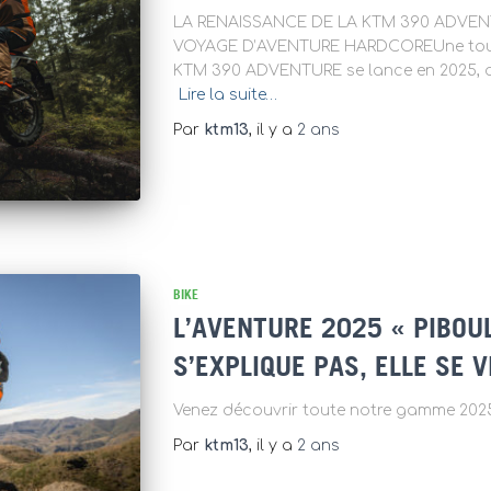
LA RENAISSANCE DE LA KTM 390 ADVEN
VOYAGE D’AVENTURE HARDCOREUne tout
KTM 390 ADVENTURE se lance en 2025, av
Lire la suite…
Par
ktm13
, il y a
2 ans
BIKE
L’AVENTURE 2025 « PIBOU
S’EXPLIQUE PAS, ELLE SE V
Venez découvrir toute notre gamme 2025
Par
ktm13
, il y a
2 ans