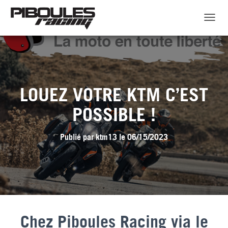
D
É
P
L
I
E
R
LOUEZ VOTRE KTM C’EST
L
A
POSSIBLE !
N
A
V
Publié par
ktm13
le
06/15/2023
I
G
A
T
I
O
N
Chez Piboules Racing via le