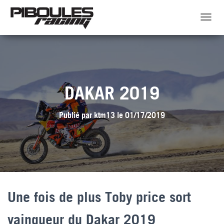
D
É
P
L
I
E
R
DAKAR 2019
L
A
N
Publié par
ktm13
le
01/17/2019
A
V
I
G
A
T
I
O
Une fois de plus Toby price sort
N
vainqueur du Dakar 2019