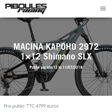
D
É
P
L
I
E
R
MACINA KAPOHO 2972
L
A
1×12 Shimano SLX
N
A
V
Publié par
ktm13
le
11/07/2018
I
G
A
T
I
O
N
Prix public TTC 4799 euros