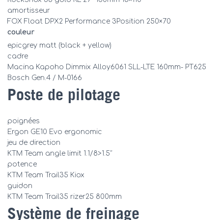
amortisseur
FOX Float DPX2 Performance 3Position 250×70
couleur
epicgrey matt (black + yellow)
cadre
Macina Kapoho Dimmix Alloy6061 SLL-LTE 160mm- PT625
Bosch Gen.4 / M-0166
Poste de pilotage
poignées
Ergon GE10 Evo ergonomic
jeu de direction
KTM Team angle limit 1.1/8>1.5″
potence
KTM Team Trail35 Kiox
guidon
KTM Team Trail35 rizer25 800mm
Système de freinage