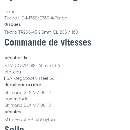
freins
Tektro HD-M750/E730 4-Piston
disques
Tektro TR203-45 2.3mm CL 203 / 180
Commande de vitesses
pédalier 1x
KTM COMP ISIS 160mm Q16
plateau
FSA Megatooth steel 36T
dérailleur arrière
Shimano SLX M7100-12
commande
Shimano SLX M7100-12
pédales
MTB-Pedal VP-539 nylon