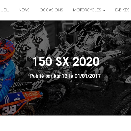
UEIL
NEWS
OCCASIONS
MOTORCYCLES
E-BIKES
150 SX 2020
Publié par
ktm13
le
01/01/2017