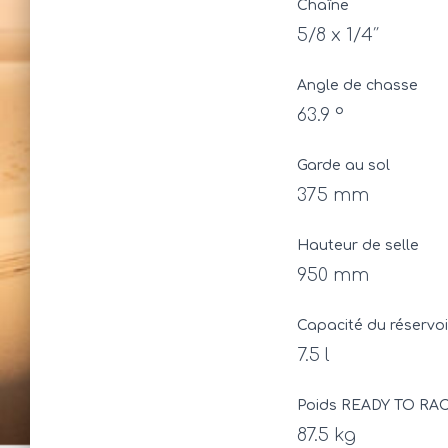
Chaîne
5/8 x 1/4″
Angle de chasse
63.9 °
Garde au sol
375 mm
Hauteur de selle
950 mm
Capacité du réservoir
7.5 l
Poids READY TO RAC
87.5 kg