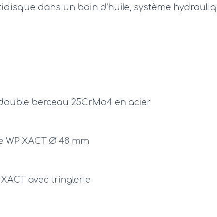
disque dans un bain d’huile, système hydraul
 double berceau 25CrMo4 en acier
ée WP XACT Ø 48 mm
XACT avec tringlerie