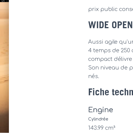
prix public conse
WIDE OPEN
Aussi agile qu’u
4 temps de 250 
compact délivre
Son niveau de pe
nés.
Fiche tech
Engine
Cylindrée
143.99 cm³