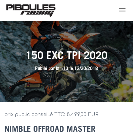
D
É
P
L
I
E
R
150 EXC TPI 2020
L
A
N
Publié par
ktm13
le
12/20/2018
A
V
I
G
A
T
I
O
prix public conseillé TTC: 8.499,00 EUR
N
NIMBLE OFFROAD MASTER